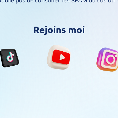
oublie pas de consulter tes SPAM au cas où !
Rejoins moi