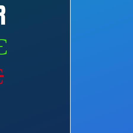
R
Є
Є