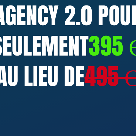
AGENCY 2.0 POU
SEULEMENT
395 
AU LIEU DE
495 